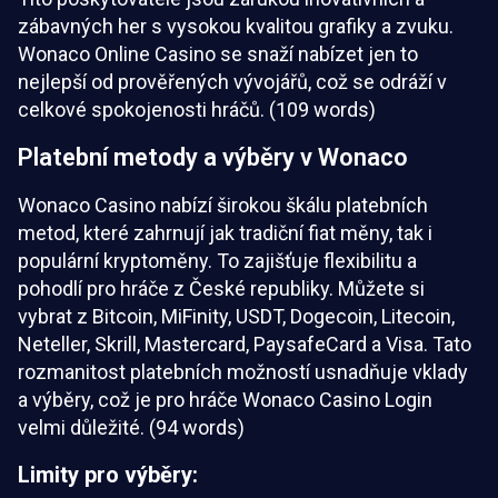
zábavných her s vysokou kvalitou grafiky a zvuku.
Wonaco Online Casino se snaží nabízet jen to
nejlepší od prověřených vývojářů, což se odráží v
celkové spokojenosti hráčů. (109 words)
Platební metody a výběry v Wonaco
Wonaco Casino nabízí širokou škálu platebních
metod, které zahrnují jak tradiční fiat měny, tak i
populární kryptoměny. To zajišťuje flexibilitu a
pohodlí pro hráče z České republiky. Můžete si
vybrat z Bitcoin, MiFinity, USDT, Dogecoin, Litecoin,
Neteller, Skrill, Mastercard, PaysafeCard a Visa. Tato
rozmanitost platebních možností usnadňuje vklady
a výběry, což je pro hráče Wonaco Casino Login
velmi důležité. (94 words)
Limity pro výběry: