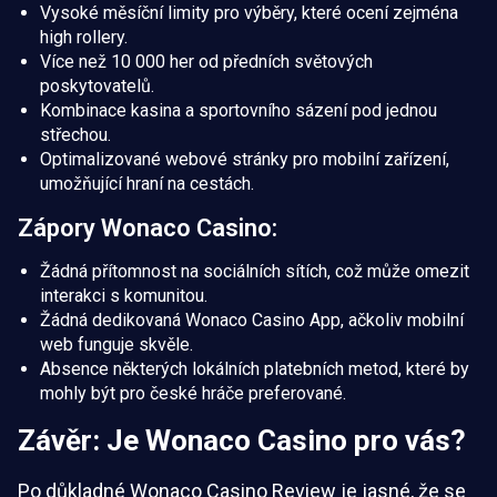
Vysoké měsíční limity pro výběry, které ocení zejména
high rollery.
Více než 10 000 her od předních světových
poskytovatelů.
Kombinace kasina a sportovního sázení pod jednou
střechou.
Optimalizované webové stránky pro mobilní zařízení,
umožňující hraní na cestách.
Zápory Wonaco Casino:
Žádná přítomnost na sociálních sítích, což může omezit
interakci s komunitou.
Žádná dedikovaná Wonaco Casino App, ačkoliv mobilní
web funguje skvěle.
Absence některých lokálních platebních metod, které by
mohly být pro české hráče preferované.
Závěr: Je Wonaco Casino pro vás?
Po důkladné Wonaco Casino Review je jasné, že se