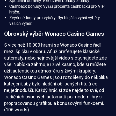
Speciální odměny: Exkluzivní bonusy a dárky.
Cashback bonusy: Vyšší procenta cashbacku pro VIP
hráče.
Zvýšené limity pro výběry: Rychlejší a vyšší výběry
vašich výher.
Obrovský výběr Wonaco Casino Games
S více než 10 000 hrami se Wonaco Casino řadí
mezi špičku v oboru. Ať už preferujete klasické
automaty, nebo nejnovější video sloty, najdete zde
vše. Nabídka zahrnuje i živé kasino, kde si můžete
užít autentickou atmosféru s živými krupiéry.
Wonaco Casino Games jsou rozděleny do několika
kategorií, aby bylo hledání oblíbených titulů co
nejjednodušší. Každý hráč si zde najde to své, od
tradičních ovocných automatů po moderní hry s
propracovanou grafikou a bonusovými funkcemi.
(106 words)