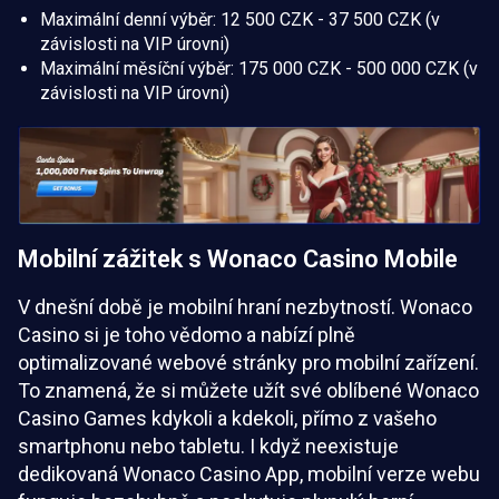
Maximální denní výběr: 12 500 CZK - 37 500 CZK (v
závislosti na VIP úrovni)
Maximální měsíční výběr: 175 000 CZK - 500 000 CZK (v
závislosti na VIP úrovni)
Mobilní zážitek s Wonaco Casino Mobile
V dnešní době je mobilní hraní nezbytností. Wonaco
Casino si je toho vědomo a nabízí plně
optimalizované webové stránky pro mobilní zařízení.
To znamená, že si můžete užít své oblíbené Wonaco
Casino Games kdykoli a kdekoli, přímo z vašeho
smartphonu nebo tabletu. I když neexistuje
dedikovaná Wonaco Casino App, mobilní verze webu