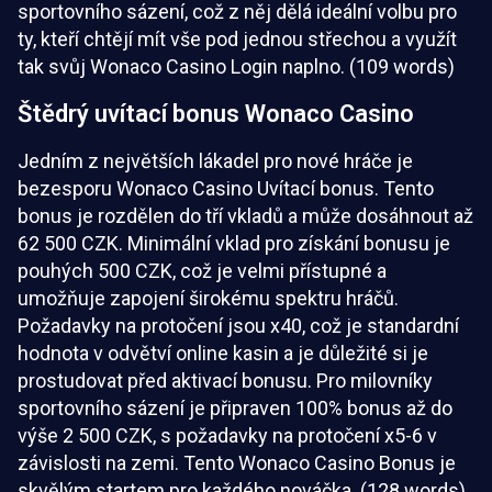
sportovního sázení, což z něj dělá ideální volbu pro
ty, kteří chtějí mít vše pod jednou střechou a využít
tak svůj Wonaco Casino Login naplno. (109 words)
Štědrý uvítací bonus Wonaco Casino
Jedním z největších lákadel pro nové hráče je
bezesporu Wonaco Casino Uvítací bonus. Tento
bonus je rozdělen do tří vkladů a může dosáhnout až
62 500 CZK. Minimální vklad pro získání bonusu je
pouhých 500 CZK, což je velmi přístupné a
umožňuje zapojení širokému spektru hráčů.
Požadavky na protočení jsou x40, což je standardní
hodnota v odvětví online kasin a je důležité si je
prostudovat před aktivací bonusu. Pro milovníky
sportovního sázení je připraven 100% bonus až do
výše 2 500 CZK, s požadavky na protočení x5-6 v
závislosti na zemi. Tento Wonaco Casino Bonus je
skvělým startem pro každého nováčka. (128 words)