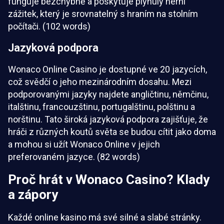
funguje bezchybně a poskytuje plynulý herní
zážitek, který je srovnatelný s hraním na stolním
počítači. (102 words)
Jazyková podpora
Wonaco Online Casino je dostupné ve 20 jazycích,
což svědčí o jeho mezinárodním dosahu. Mezi
podporovanými jazyky najdete angličtinu, němčinu,
italštinu, francouzštinu, portugalštinu, polštinu a
norštinu. Tato široká jazyková podpora zajišťuje, že
hráči z různých koutů světa se budou cítit jako doma
a mohou si užít Wonaco Online v jejich
preferovaném jazyce. (82 words)
Proč hrát v Wonaco Casino? Klady
a zápory
Každé online kasino má své silné a slabé stránky.