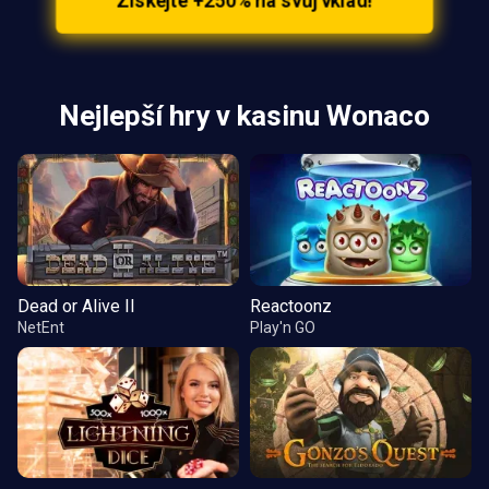
Získejte +250% na svůj vklad!
Nejlepší hry v kasinu Wonaco
Dead or Alive II
Reactoonz
NetEnt
Play'n GO